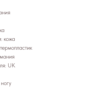
ания
жа
: кожа
термопластик
рмания
ля: UK
 ногу