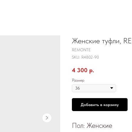
Женские туфли, R
REMONTE
SKU:
R4802-90
4 300
р.
Размер
Добавить в корзину
Пол: Женские