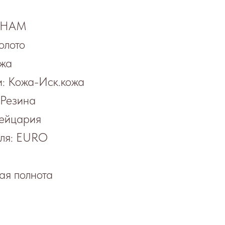
ЕТНАМ
олото
ожа
: Кожа-Иск.кожа
 Резина
ейцария
еля: EURO
ая полнота