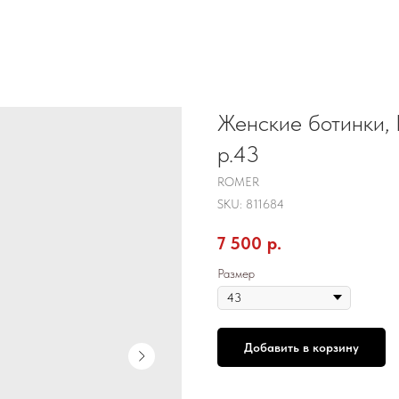
Женские ботинки, 
р.43
ROMER
SKU:
811684
7 500
р.
Размер
Добавить в корзину