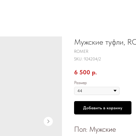
Мужские туфли, R
ROMER
SKU:
924204/2
6 500
р.
Размер
Добавить в корзину
Пол: Мужские