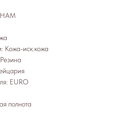
ЕТНАМ
ожа
: Кожа-иск.кожа
 Резина
ейцария
еля: EURO
ая полнота