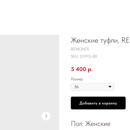
Женские туфли, R
REMONTE
SKU:
D1915-80
5 400
р.
Размер
Добавить в корзину
Пол: Женские