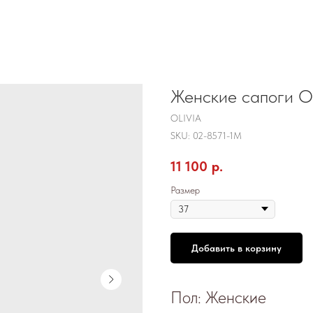
Женские сапоги O
OLIVIA
SKU:
02-8571-1М
11 100
р.
Размер
Добавить в корзину
Пол: Женские