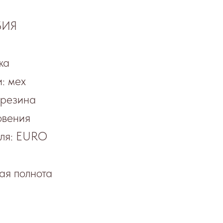
БИЯ
жа
: мех
 резина
овения
еля: EURO
ая полнота