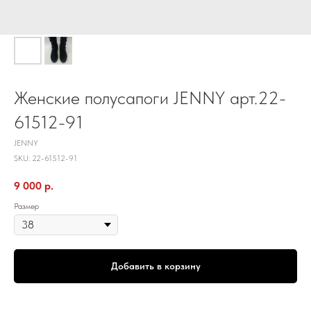
Женские полусапоги JENNY арт.22-
61512-91
JENNY
SKU:
22-61512-91
9 000
р.
Размер
Добавить в корзину