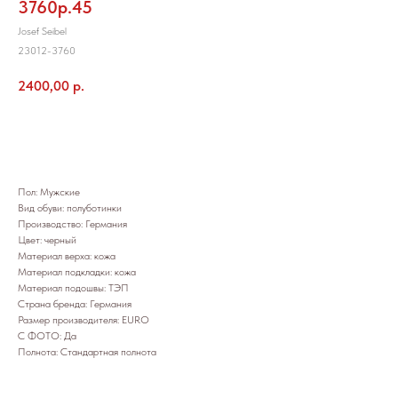
3760р.45
Josef Seibel
23012-3760
2400,00
р.
Добавить в корзину
Пол: Мужские
Вид обуви: полуботинки
Производство: Германия
Цвет: черный
Материал верха: кожа
Материал подкладки: кожа
Материал подошвы: ТЭП
Страна бренда: Германия
Размер производителя: EURO
С ФОТО: Да
Полнота: Стандартная полнота