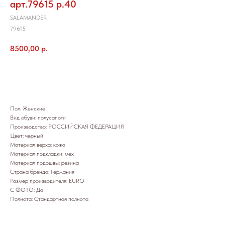
арт.79615 р.40
SALAMANDER
79615
8500,00
р.
Добавить в корзину
Пол: Женские
Вид обуви: полусапоги
Производство: РОССИЙСКАЯ ФЕДЕРАЦИЯ
Цвет: черный
Материал верха: кожа
Материал подкладки: мех
Материал подошвы: резина
Страна бренда: Германия
Размер производителя: EURO
С ФОТО: Да
Полнота: Стандартная полнота