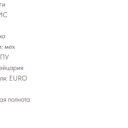
ги
НИС
жа
: мех
 ПУ
ейцария
еля: EURO
ая полнота