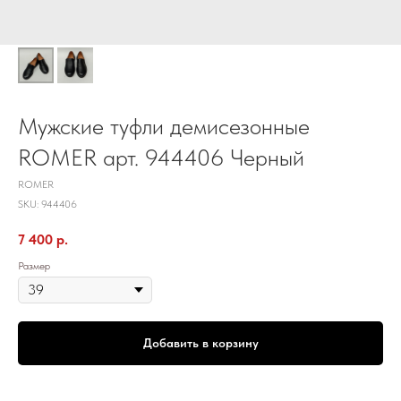
Мужские туфли демисезонные
ROMER арт. 944406 Черный
ROMER
SKU:
944406
7 400
р.
Размер
Добавить в корзину