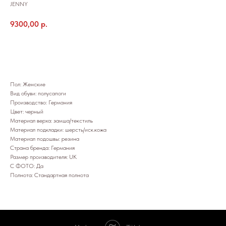
JENNY
9300,00
р.
Добавить в корзину
Пол: Женские
Вид обуви: полусапоги
Производство: Германия
Цвет: черный
Материал верха: замша/текстиль
Материал подкладки: шерсть/иск.кожа
Материал подошвы: резина
Страна бренда: Германия
Размер производителя: UK
С ФОТО: Да
Полнота: Стандартная полнота